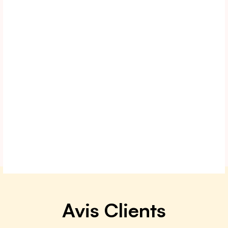
Pourquoi opter pour la location en
bail mobilité pour son
investissement locatif ?
October 5, 2023
Home Suite Home
Pourquoi opter pour la location
saisonnière plutôt que la location
long terme ?
Avis Clients