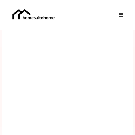
Page
Blog
Proposez bien plus qu'une
simple location, offrez une
expérience exceptionnelle, et
explorez notre blog✨
Contactez-nous !